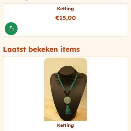
Ketting
Prijs: 15,00
€15,00
Laatst bekeken items
Ketting