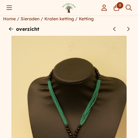
Cookievoorkeuren zijn momenteel gesloten.
0
Home
/
Sieraden
/
Kralen ketting
/
Ketting
overzicht