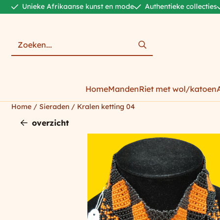
Cookievoorkeuren zijn momenteel gesloten.
Unieke Afrikaanse kunst en mode
Authentieke collecties
Zoeken
Home
Manden
Riet met wol/katoen
Home
/
Sieraden
/
Kralen ketting 04
overzicht