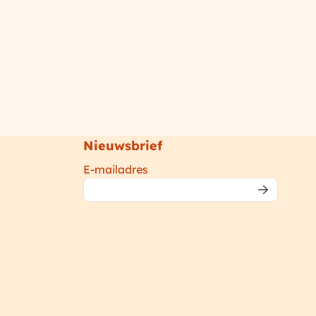
Nieuwsbrief
Vul je e-mailadres in voor de n
E-mailadres