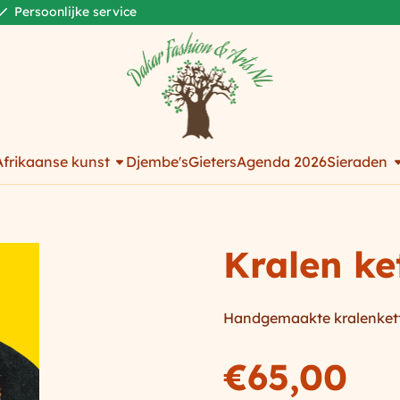
Persoonlijke service
Afrikaanse kunst
Djembe's
Gieters
Agenda 2026
Sieraden
Kralen ke
Handgemaakte kralenketti
€
65,00