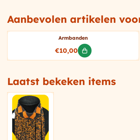
Aanbevolen artikelen vo
Armbanden
Prijs: 10,00
€10,00
Laatst bekeken items