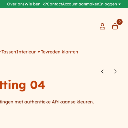
Over ons
Wie ben ik?
Contact
Account aanmaken
Inloggen
0
Tassen
Interieur
Tevreden klanten
tting 04
ngen met authentieke Afrikaanse kleuren.