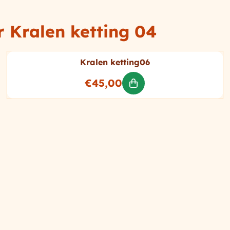
or
Kralen ketting 04
Kralen ketting06
Prijs: 45,00
€45,00