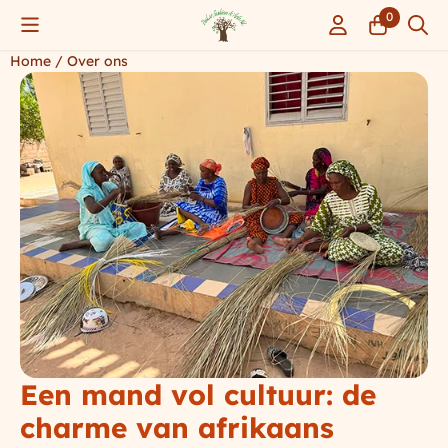
Cookievoorkeuren zijn momenteel gesloten.
0
Home
/
Over ons
Een mand vol cultuur: de
charme van afrikaans