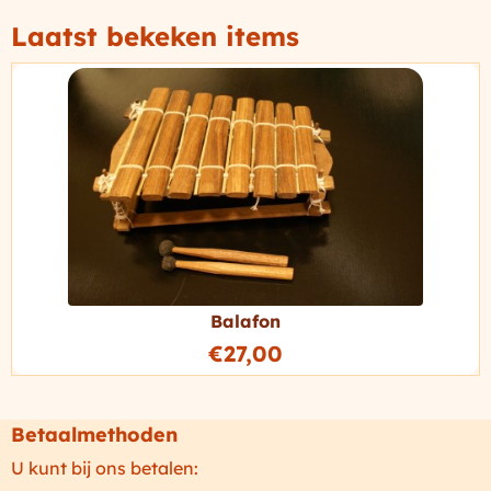
Laatst bekeken items
Balafon
€
27,00
Betaalmethoden
U kunt bij ons betalen: