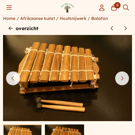
Cookievoorkeuren zijn momenteel gesloten.
0
Home
/
Afrikaanse kunst
/
Houtsnijwerk
/
Balafon
overzicht