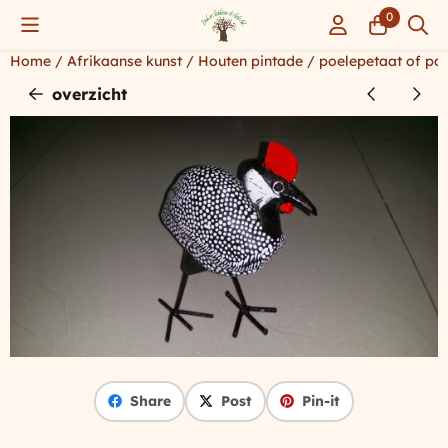
Cookievoorkeuren zijn momenteel gesloten.
0
Home
/
Afrikaanse kunst
/
Houten pintade / poelepetaat of pa
overzicht
Share
Post
Pin-it