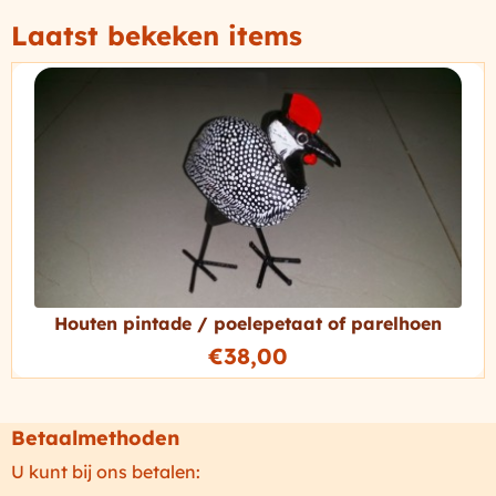
Laatst bekeken items
Houten pintade / poelepetaat of parelhoen
€
38,00
Betaalmethoden
U kunt bij ons betalen: