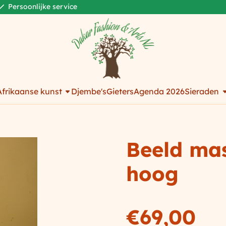
Persoonlijke service
Afrikaanse kunst
Djembe's
Gieters
Agenda 2026
Sieraden
Beeld ma
hoog
€
69,00