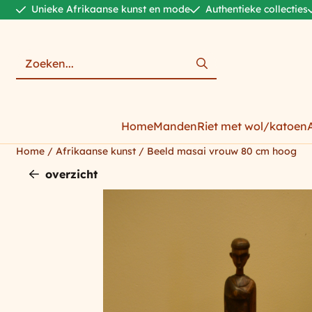
Cookievoorkeuren zijn momenteel gesloten.
Unieke Afrikaanse kunst en mode
Authentieke collecties
Zoeken
Home
Manden
Riet met wol/katoen
Home
/
Afrikaanse kunst
/
Beeld masai vrouw 80 cm hoog
overzicht