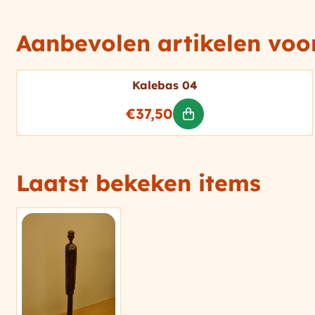
Aanbevolen artikelen vo
Kalebas 04
Prijs: 37,50
€37,50
Laatst bekeken items