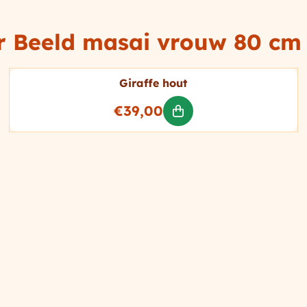
or
Beeld masai vrouw 80 cm
Giraffe hout
Prijs: 39,00
€39,00