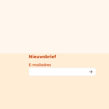
Nieuwsbrief
Vul je e-mailadres in voor de n
E-mailadres