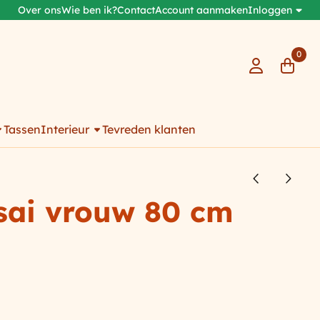
Over ons
Wie ben ik?
Contact
Account aanmaken
Inloggen
0
Tassen
Interieur
Tevreden klanten
sai vrouw 80 cm