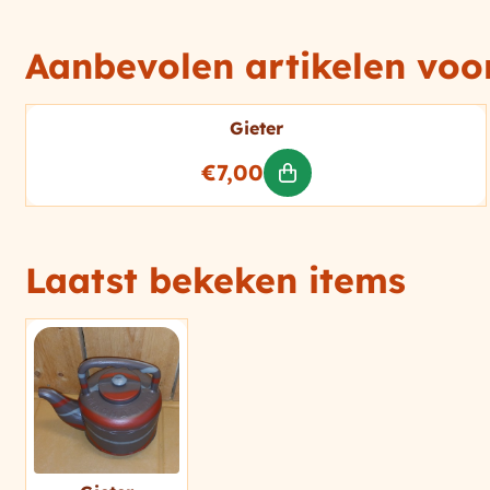
Aanbevolen artikelen vo
Gieter
Prijs: 7,00
€7,00
Laatst bekeken items