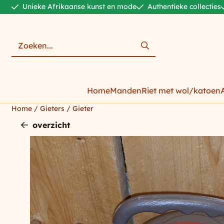
Cookievoorkeuren zijn momenteel gesloten.
Unieke Afrikaanse kunst en mode
Authentieke collecties
Zoeken
Home
Manden
Riet met wol/katoen
Home
/
Gieters
/
Gieter
overzicht