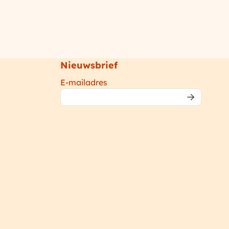
Nieuwsbrief
Vul je e-mailadres in voor de n
E-mailadres