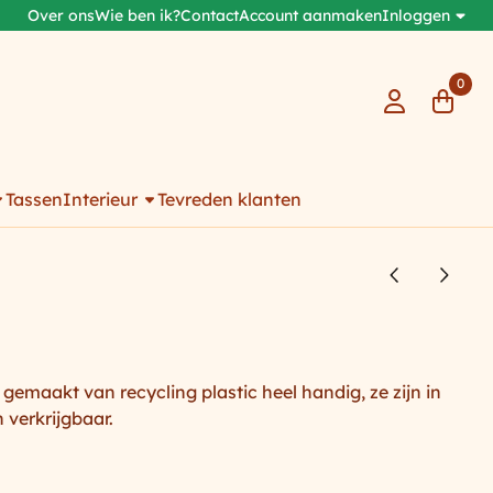
Over ons
Wie ben ik?
Contact
Account aanmaken
Inloggen
0
Tassen
Interieur
Tevreden klanten
gemaakt van recycling plastic heel handig, ze zijn in
 verkrijgbaar.