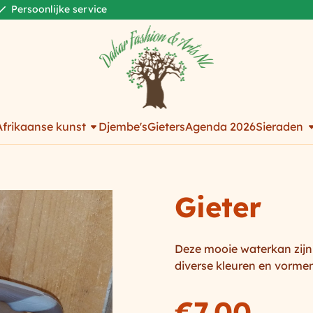
Persoonlijke service
Afrikaanse kunst
Djembe's
Gieters
Agenda 2026
Sieraden
Gieter
Deze mooie waterkan zijn 
diverse kleuren en vormen
€
7,00