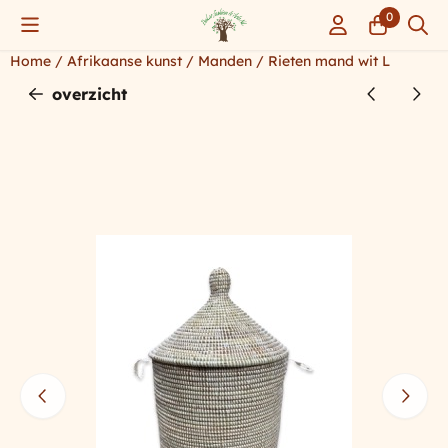
Cookievoorkeuren zijn momenteel gesloten.
0
Home
/
Afrikaanse kunst
/
Manden
/
Rieten mand wit L
overzicht