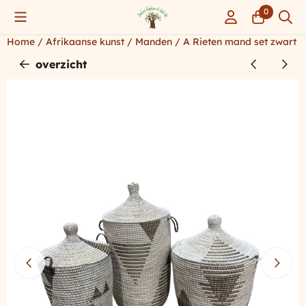
Cookievoorkeuren zijn momenteel gesloten.
0
Home
/
Afrikaanse kunst
/
Manden
/
A Rieten mand set zwart w
overzicht