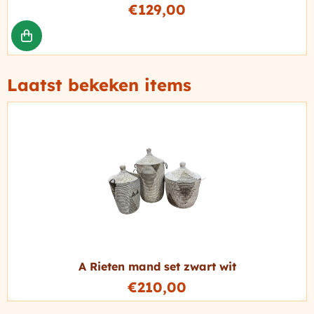
Prijs: 129,00
€129,00
Laatst bekeken items
A Rieten mand set zwart wit
€
210,00