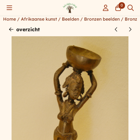
Cookievoorkeuren zijn momenteel gesloten.
0
Home
/
Afrikaanse kunst
/
Beelden
/
Bronzen beelden
/
Bronze
overzicht