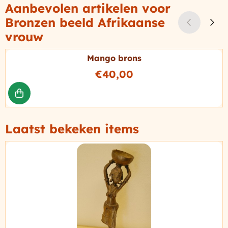
Aanbevolen artikelen voor
Bronzen beeld Afrikaanse
vrouw
Mango brons
Prijs: 40,00
€40,00
Laatst bekeken items