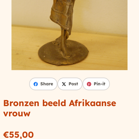
Share
Post
Pin-it
Bronzen beeld Afrikaanse
vrouw
€
55,00