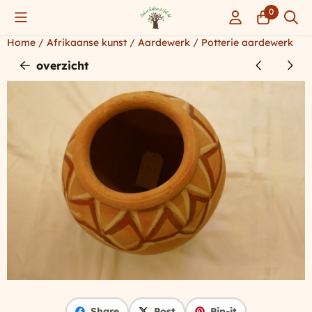
Cookievoorkeuren zijn momenteel gesloten.
0
Home
/
Afrikaanse kunst
/
Aardewerk
/
Potterie aardewerk
overzicht
Share
Post
Pin-it