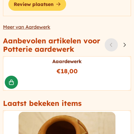
Review plaatsen
Meer van Aardewerk
Aanbevolen artikelen voor
Potterie aardewerk
Aaardewerk
Prijs: 18,00
€18,00
Laatst bekeken items